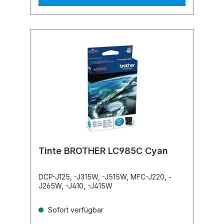
Tinte BROTHER LC985C Cyan
DCP-J125, -J315W, -J515W, MFC-J220, -
J265W, -J410, -J415W
Sofort verfügbar