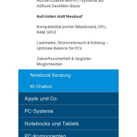
Hocheffiziente Mini-PC-Systeme auf
ASRock DeskMini-Basis
Aufrüsten statt Neukauf
Kompatibilität prüfen (Mainboard, CPU,
RAM, GPU)
Lautstärke, Stromverbrauch & Kühlung –
optimale Balance für PCs
Zukunftssicherheit & Upgrade-
Möglichkeiten
Notebook Beratung
KI-Chatbot
Apple und Co.
PC-Systeme
Notebooks und Tablets
PC-Komponenten