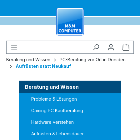
alt springen
Ware
Beratung und Wissen
PC-Beratung vor Ort in Dresden
Aufrüsten statt Neukauf
Beratung und Wissen
Probleme & Lösungen
Gaming PC Kaufberatung
Hardware verstehen
Aufrüsten & Lebensdauer