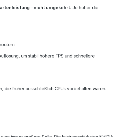
artenleistung – nicht umgekehrt.
Je höher die
Shootern
 Auflösung, um stabil höhere FPS und schnellere
die früher ausschließlich CPUs vorbehalten waren.
ine immer größere Rolle. Die leistungsstärksten NVIDIA-