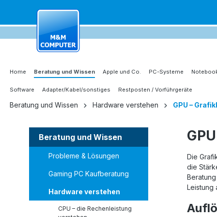
springen
Zur Hauptnavigation springen
Home
Beratung und Wissen
Apple und Co.
PC-Systeme
Notebook
Software
Adapter/Kabel/sonstiges
Restposten / Vorführgeräte
Beratung und Wissen
Hardware verstehen
GPU – Grafik
GPU 
Beratung und Wissen
Probleme & Lösungen
Die Grafi
die Stär
Gaming PC Kaufberatung
Beratung 
Leistung 
Hardware verstehen
Auflö
CPU – die Rechenleistung