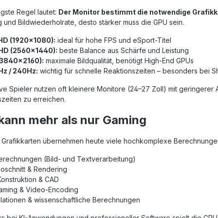
igste Regel lautet:
Der Monitor bestimmt die notwendige Grafikk
 und Bildwiederholrate, desto stärker muss die GPU sein.
lHD (1920×1080):
ideal für hohe FPS und eSport-Titel
D (2560×1440):
beste Balance aus Schärfe und Leistung
(3840×2160):
maximale Bildqualität, benötigt High-End GPUs
Hz / 240Hz:
wichtig für schnelle Reaktionszeiten – besonders bei 
ve Spieler nutzen oft kleinere Monitore (24–27 Zoll) mit geringerer
zeiten zu erreichen.
kann mehr als nur Gaming
Grafikkarten übernehmen heute viele hochkomplexe Berechnungen, 
erechnungen (Bild- und Textverarbeitung)
oschnitt & Rendering
onstruktion & CAD
aming & Video-Encoding
lationen & wissenschaftliche Berechnungen
 bei KI-Anwendungen und professioneller Software spielt die GPU e