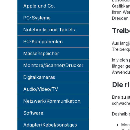
Apple und Co.
Grafikkar
ihren We
PC-Systeme
Dresden n
Treib
Notebooks und Tablets
PC-Komponenten
Aus langj
Treiberqu
Massenspeicher
In viele
Monitore/Scanner/Drucker
länger ge
Anwendun
Digitalkameras
Die r
Audio/Video/TV
Eine zu s
Netzwerk/Kommunikation
schwache
Software
Deshalb 
Adapter/Kabel/sonstiges
Moni