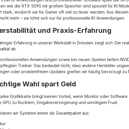
ten wie die RTX 5090 mit großem Speicher sind speziell für KI-Mod
rt stark, wodurch sie für Gamer oft viel zu teuer werden. Aus die
icht mehr – sie lohnt sich nur für professionelle KI-Anwendungen.
erstabilität und Praxis-Erfahrung
ähriger Erfahrung in unserer Werkstatt in Dresden zeigt sich: Die real
alität ab.
n professionellen Anwendungen sowie bei neuen Spielen liefern NVI
pflegten Treiber. Das bedeutet nicht, dass andere Hersteller ungeei
gen oder problemfreien Updates greifen wir häufig bevorzugt zu
ichtige Wahl spart Geld
tarke Grafikkarte bringt keinen Vorteil, wenn Monitor oder Software
 GPU zu Rucklern, Eingabeverzögerung und unnötigem Frust.
planen wir Systeme immer als Gesamtpaket aus:
tor