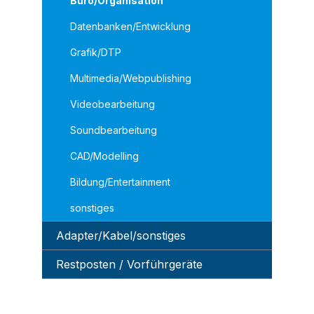
Büro/Organisation
Datenbanken/Entwicklung
Grafik/DTP
Multimedia/Webpublishing
Videobearbeitung
Soundbearbeitung
CAD/Modelling
Bildung/Entertainment
sonstiges
Adapter/Kabel/sonstiges
Restposten / Vorführgeräte