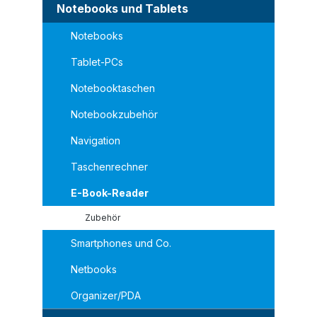
Notebooks und Tablets
Notebooks
Tablet-PCs
Notebooktaschen
Notebookzubehör
Navigation
Taschenrechner
E-Book-Reader
Zubehör
Smartphones und Co.
Netbooks
Organizer/PDA