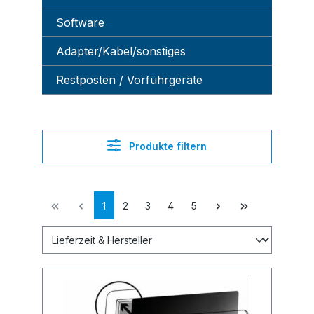
Software
Adapter/Kabel/sonstiges
Restposten / Vorführgeräte
Produkte filtern
1
2
3
4
5