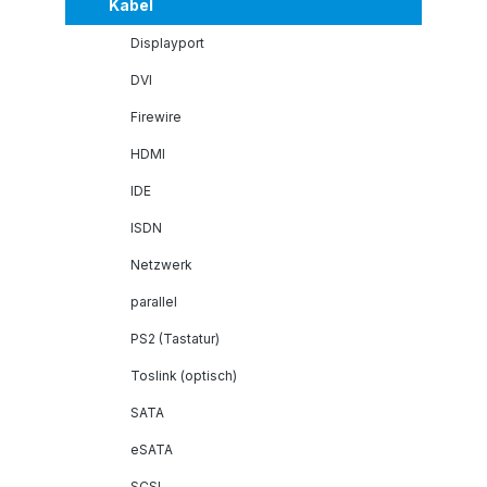
Kabel
Displayport
DVI
Firewire
HDMI
IDE
ISDN
Netzwerk
parallel
PS2 (Tastatur)
Toslink (optisch)
SATA
eSATA
SCSI