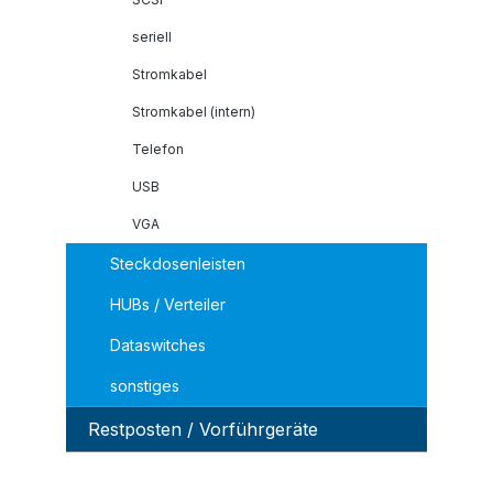
seriell
Stromkabel
Stromkabel (intern)
Telefon
USB
VGA
Steckdosenleisten
HUBs / Verteiler
Dataswitches
sonstiges
Restposten / Vorführgeräte