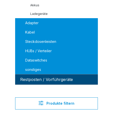
Akkus
Ladegeräte
Adapter
Kabel
Steckdosenleisten
HUBs / Verteiler
Dataswitches
sonstiges
Restposten / Vorführgeräte
Produkte filtern