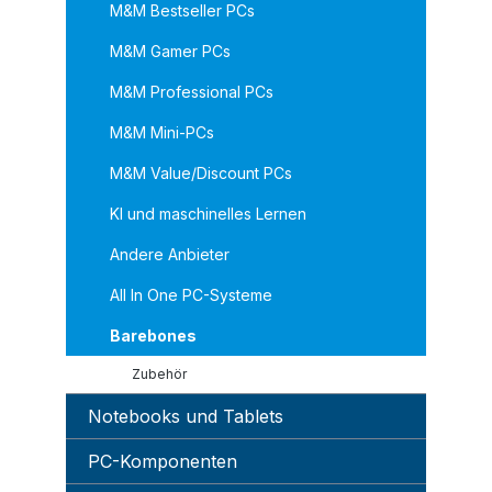
M&M Bestseller PCs
M&M Gamer PCs
M&M Professional PCs
M&M Mini-PCs
M&M Value/Discount PCs
KI und maschinelles Lernen
Andere Anbieter
All In One PC-Systeme
Barebones
Zubehör
Notebooks und Tablets
PC-Komponenten