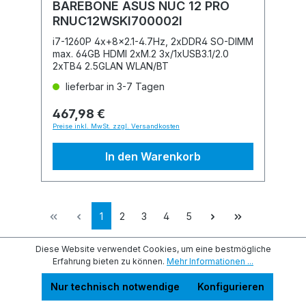
BAREBONE ASUS NUC 12 PRO
RNUC12WSKI700002I
i7-1260P 4x+8x2.1-4.7Hz, 2xDDR4 SO-DIMM
max. 64GB HDMI 2xM.2 3x/1xUSB3.1/2.0
2xTB4 2.5GLAN WLAN/BT
lieferbar in 3-7 Tagen
467,98 €
Preise inkl. MwSt. zzgl. Versandkosten
In den Warenkorb
1
2
3
4
5
Diese Website verwendet Cookies, um eine bestmögliche
Erfahrung bieten zu können.
Mehr Informationen ...
Service-Hotline
Nur technisch notwendige
Konfigurieren