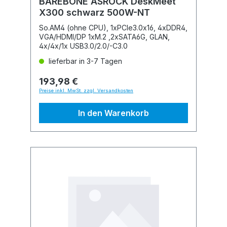
BAREBONE ASROCK DeskMeet
X300 schwarz 500W-NT
So.AM4 (ohne CPU), 1xPCIe3.0x16, 4xDDR4,
VGA/HDMI/DP 1xM.2 ,2xSATA6G, GLAN,
4x/4x/1x USB3.0/2.0/-C3.0
lieferbar in 3-7 Tagen
193,98 €
Preise inkl. MwSt. zzgl. Versandkosten
In den Warenkorb