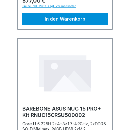
577,00 €
Preise inkl. MwSt. zzgl. Versandkosten
In den Warenkorb
BAREBONE ASUS NUC 15 PRO+
Kit RNUC15CRSU500002
Core U 5 225H 2+4+8x1.7-4.9GHz, 2xDDR5
SO-DIMM max. 96GB HDMI 2xM.2