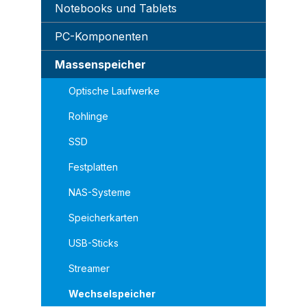
Notebooks und Tablets
PC-Komponenten
Massenspeicher
Optische Laufwerke
Rohlinge
SSD
Festplatten
NAS-Systeme
Speicherkarten
USB-Sticks
Streamer
Wechselspeicher