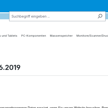
 und Tablets
PC-Komponenten
Massenspeicher
Monitore/Scanner/Druc
6.2019
n personenbezogenen Daten passiert, wenn Sie unsere Website besuchen. Pers