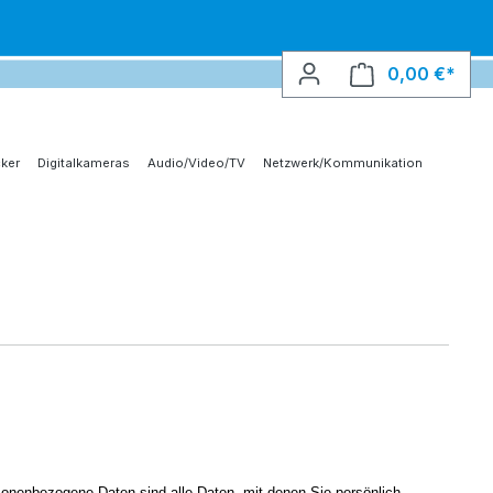
0,00 €*
Ware
ker
Digitalkameras
Audio/Video/TV
Netzwerk/Kommunikation
onenbezogene Daten sind alle Daten, mit denen Sie persönlich