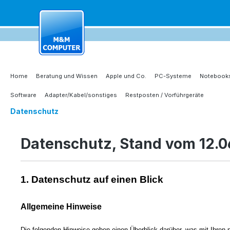
springen
Zur Hauptnavigation springen
Home
Beratung und Wissen
Apple und Co.
PC-Systeme
Notebooks
Software
Adapter/Kabel/sonstiges
Restposten / Vorführgeräte
Datenschutz
Datenschutz, Stand vom 12.0
1. Datenschutz auf einen Blick
Allgemeine Hinweise
Die folgenden Hinweise geben einen Überblick darüber, was mit Ihre