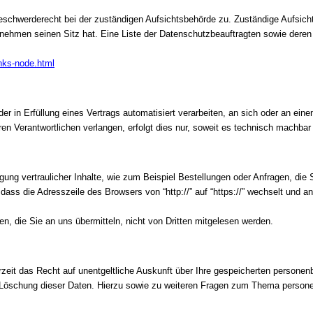
eschwerderecht bei der zuständigen Aufsichtsbehörde zu. Zuständige Aufsicht
nehmen seinen Sitz hat. Eine Liste der Datenschutzbeauftragten sowie der
inks-node.html
oder in Erfüllung eines Vertrags automatisiert verarbeiten, an sich oder an e
en Verantwortlichen verlangen, erfolgt dies nur, soweit es technisch machbar 
ung vertraulicher Inhalte, wie zum Beispiel Bestellungen oder Anfragen, die 
ass die Adresszeile des Browsers von “http://” auf “https://” wechselt und 
n, die Sie an uns übermitteln, nicht von Dritten mitgelesen werden.
eit das Recht auf unentgeltliche Auskunft über Ihre gespeicherten person
r Löschung dieser Daten. Hierzu sowie zu weiteren Fragen zum Thema person