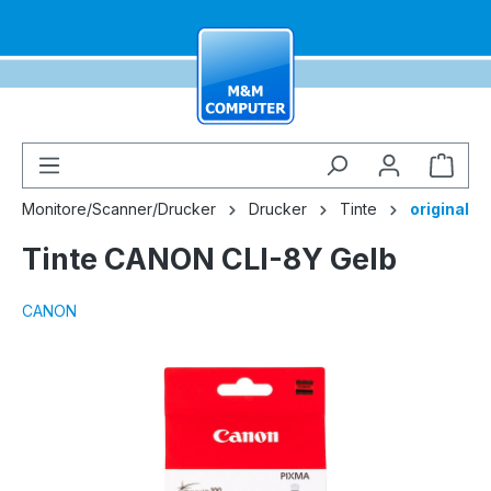
alt springen
Ware
Monitore/Scanner/Drucker
Drucker
Tinte
original
Tinte CANON CLI-8Y Gelb
CANON
Bildergalerie überspringen