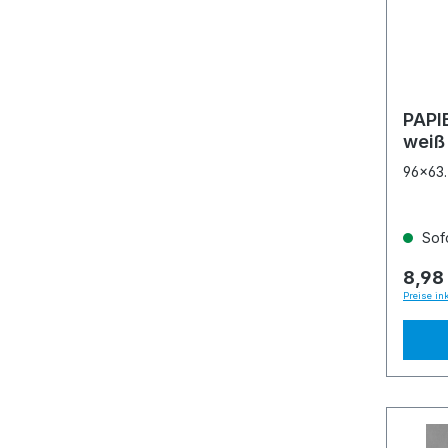
PAPI
weiß
96x63.
Sofo
8,98
Preise in