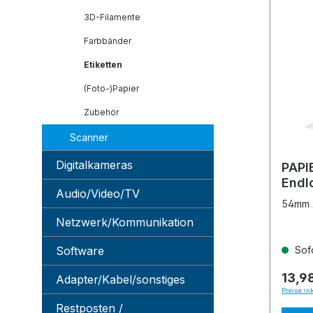
3D-Filamente
Farbbänder
Etiketten
(Foto-)Papier
Zubehör
Scanner
Digitalkameras
PAPI
Endl
Audio/Video/TV
N55
54mm x
Netzwerk/Kommunikation
Software
Sofo
13,9
Adapter/Kabel/sonstiges
Preise in
Restposten /