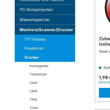
PC-Komponenten
Massenspeicher
Monitore/Scanner/Drucker
Zube
TFT-Displays
Isol
Projektoren
15mm 
Drucker
Kombigeräte
Sofo
Tintenstrahl
1,98 
Preise in
Laser
Label
Tinte
Toner