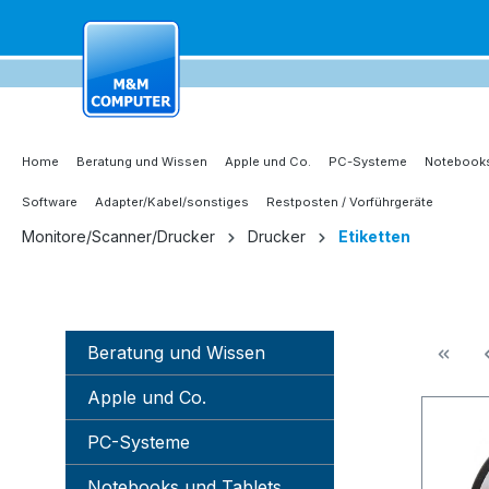
springen
Zur Hauptnavigation springen
Home
Beratung und Wissen
Apple und Co.
PC-Systeme
Notebooks
Software
Adapter/Kabel/sonstiges
Restposten / Vorführgeräte
Monitore/Scanner/Drucker
Drucker
Etiketten
Beratung und Wissen
Apple und Co.
PC-Systeme
Notebooks und Tablets