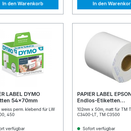
In den Warenkorb
In den Warenko
ER LABEL DYMO
PAPIER LABEL EPSO
etten 54x70mm
Endlos-Etiketten
C33S045390
, weiss perm. klebend für LW
102mm x 50m, matt für TM 
00, 450
C3400-LT, TM C3500
rt verfügbar
Sofort verfügbar