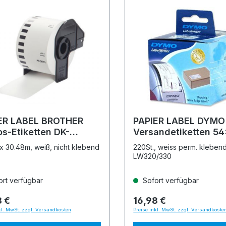
ER LABEL BROTHER
PAPIER LABEL DYMO
os-Etiketten DK-
Versandetiketten 54
224
 30.48m, weiß, nicht klebend
220St., weiss perm. klebend
LW320/330
rt verfügbar
Sofort verfügbar
8 €
16,98 €
kl. MwSt. zzgl. Versandkosten
Preise inkl. MwSt. zzgl. Versandkoste