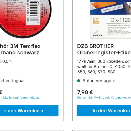
hör 3M Temflex
DZB BROTHER
ierband schwarz
Ordnerregister-Etike
DK-11203
x10.0m
17x87mm, 300 Etiketten. sc
weiß für Brother QL-1050, 1
550, 560, 570, 580,...
rt verfügbar
Sofort verfügbar
€
7,98 €
kl. MwSt. zzgl. Versandkosten
Preise inkl. MwSt. zzgl. Versandkoste
In den Warenkorb
In den Warenko