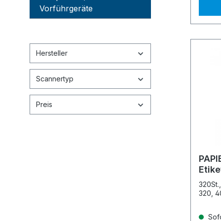
Vorführgeräte
Hersteller
Scannertyp
Preis
PAPI
Etik
320St.
320, 4
Sofo