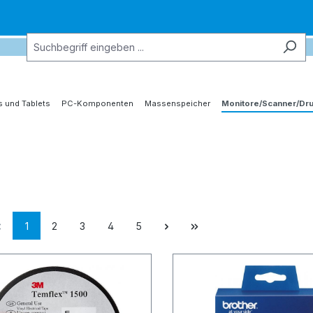
 und Tablets
PC-Komponenten
Massenspeicher
Monitore/Scanner/Dr
1
2
3
4
5