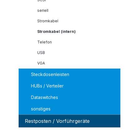
seriell
Stromkabel
Stromkabel (intern)
Telefon
USB
VGA
Steckdosenleisten
HUBs / Verteiler
Dataswitches
sonstiges
Restposten / Vorführgeräte