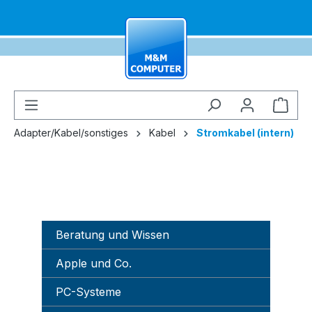
alt springen
Ware
Adapter/Kabel/sonstiges
Kabel
Stromkabel (intern)
Beratung und Wissen
Apple und Co.
PC-Systeme