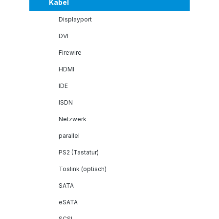
Kabel
Displayport
DVI
Firewire
HDMI
IDE
ISDN
Netzwerk
parallel
PS2 (Tastatur)
Toslink (optisch)
SATA
eSATA
SCSI