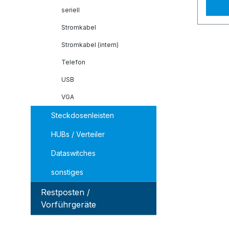
seriell
Stromkabel
Stromkabel (intern)
Telefon
USB
VGA
Steckdosenleisten
HUBs / Verteiler
Dataswitches
sonstiges
Restposten /
Vorführgeräte