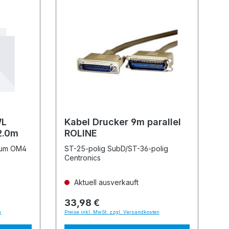
WL
Kabel Drucker 9m parallel
2.0m
ROLINE
5um OM4
ST-25-polig SubD/ST-36-polig
Centronics
Aktuell ausverkauft
33,98 €
n
Preise inkl. MwSt. zzgl. Versandkosten