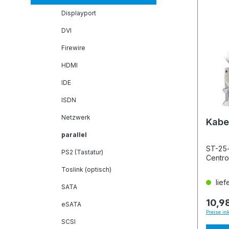
Displayport
DVI
Firewire
HDMI
IDE
ISDN
Netzwerk
Kabel
parallel
ST-25-
PS2 (Tastatur)
Centro
Toslink (optisch)
lief
SATA
10,9
eSATA
Preise in
SCSI