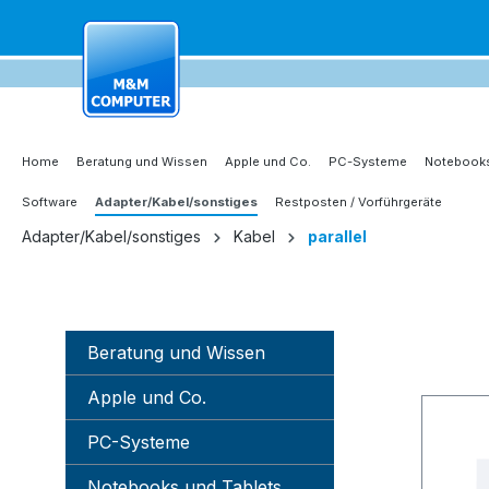
springen
Zur Hauptnavigation springen
Home
Beratung und Wissen
Apple und Co.
PC-Systeme
Notebooks
Software
Adapter/Kabel/sonstiges
Restposten / Vorführgeräte
Adapter/Kabel/sonstiges
Kabel
parallel
Beratung und Wissen
Apple und Co.
PC-Systeme
Notebooks und Tablets