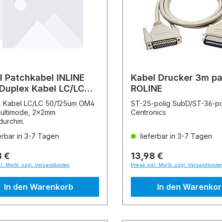
l Patchkabel INLINE
Kabel Drucker 3m par
Duplex Kabel LC/LC
ROLINE
25um
x Kabel LC/LC 50/125um OM4
ST-25-polig SubD/ST-36-po
ultimode, 2x2mm
Centronics
durchm.
erbar in 3-7 Tagen
lieferbar in 3-7 Tagen
8 €
13,98 €
kl. MwSt. zzgl. Versandkosten
Preise inkl. MwSt. zzgl. Versandkoste
In den Warenkorb
In den Warenko