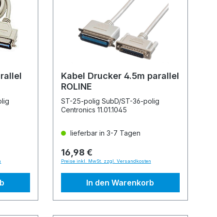
allel
Kabel Drucker 4.5m parallel
ROLINE
lig
ST-25-polig SubD/ST-36-polig
Centronics 11.01.1045
lieferbar in 3-7 Tagen
16,98 €
n
Preise inkl. MwSt. zzgl. Versandkosten
rb
In den Warenkorb