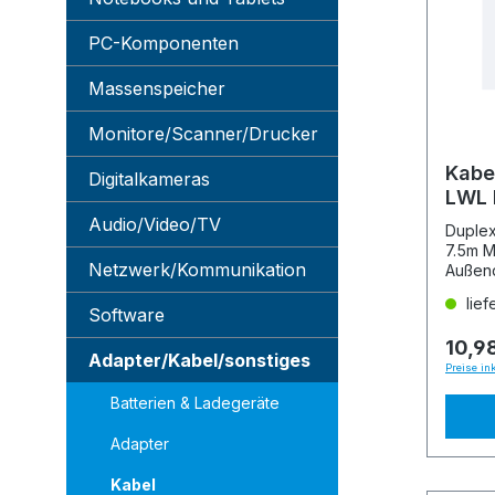
PC-Komponenten
Massenspeicher
Monitore/Scanner/Drucker
Kabe
Digitalkameras
LWL 
50/1
Audio/Video/TV
Duple
7.5m M
Netzwerk/Kommunikation
Außen
lief
Software
10,9
Adapter/Kabel/sonstiges
Preise in
Batterien & Ladegeräte
Adapter
Kabel