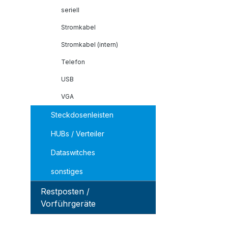
seriell
Stromkabel
Stromkabel (intern)
Telefon
USB
VGA
Steckdosenleisten
HUBs / Verteiler
Dataswitches
sonstiges
Restposten /
Vorführgeräte