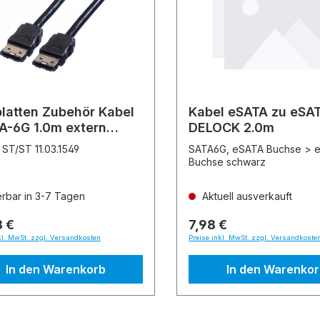
platten Zubehör Kabel
Kabel eSATA zu eSA
A-6G 1.0m extern
DELOCK 2.0m
NE
ST/ST 11.03.1549
SATA6G, eSATA Buchse > 
Buchse schwarz
erbar in 3-7 Tagen
Aktuell ausverkauft
8 €
7,98 €
kl. MwSt. zzgl. Versandkosten
Preise inkl. MwSt. zzgl. Versandkoste
In den Warenkorb
In den Warenko