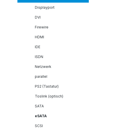
Displayport
DVI
Firewire
HDMI
IDE
ISDN
Netzwerk
parallel
PS2 (Tastatur)
Toslink (optisch)
SATA
eSATA
SCSI