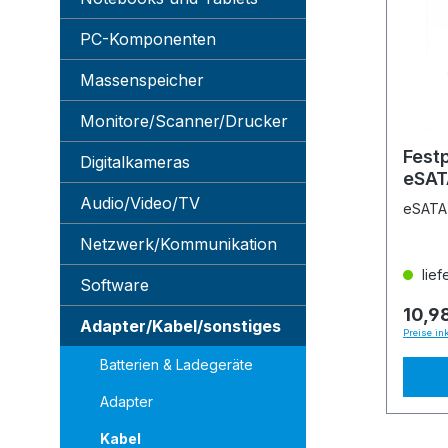
PC-Komponenten
Massenspeicher
Monitore/Scanner/Drucker
Fest
Digitalkameras
eSAT
ROLI
Audio/Video/TV
eSATA 
Netzwerk/Kommunikation
lief
Software
10,9
Adapter/Kabel/sonstiges
Preise in
Batterien & Ladegeräte
Adapter
Kabel