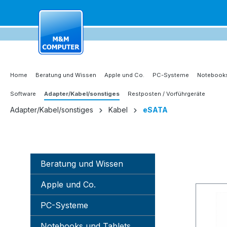
springen
Zur Hauptnavigation springen
Home
Beratung und Wissen
Apple und Co.
PC-Systeme
Notebooks
Software
Adapter/Kabel/sonstiges
Restposten / Vorführgeräte
Adapter/Kabel/sonstiges
Kabel
eSATA
Beratung und Wissen
Apple und Co.
PC-Systeme
Notebooks und Tablets