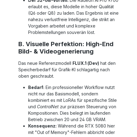
Der 32-GB-Vorteil:
Die Radeon AI Pro 9700
erlaubt es, diese Modelle in hoher Qualität
(Q6 oder Q8) zu laden. Das Ergebnis ist eine
nahezu verlustfreie Intelligenz, die strikt an
Vorgaben arbeitet und komplexe
Problemstellungen souverän löst.
B. Visuelle Perfektion: High-End
Bild- & Videogenerierung
Das neue Referenzmodell
FLUX.1 (Dev)
hat den
Speicherbedarf für Grafik-KI schlagartig nach
oben geschraubt.
Bedarf:
Ein professioneller Workflow nutzt
nicht nur das Basismodell, sondern
kombiniert es mit LoRAs für spezifische Stile
und
ControlNet
zur präzisen Steuerung von
Kompositionen. Dies belegt im laufenden
Betrieb zwischen 20 und 24 GB VRAM.
Konsequenz:
Während die RTX 5080 hier
mit "Out of Memory"-Fehlern abbricht oder