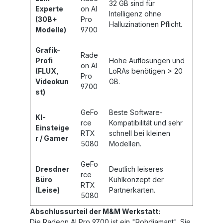
32 GB sind für
Experte
on AI
Intelligenz ohne
(30B+
Pro
Halluzinationen Pflicht.
Modelle)
9700
Grafik-
Rade
Profi
Hohe Auflösungen und
on AI
(FLUX,
LoRAs benötigen > 20
Pro
Videokun
GB.
9700
st)
GeFo
Beste Software-
KI-
rce
Kompatibilität und sehr
Einsteige
RTX
schnell bei kleinen
r / Gamer
5080
Modellen.
GeFo
Dresdner
Deutlich leiseres
rce
Büro
Kühlkonzept der
RTX
(Leise)
Partnerkarten.
5080
Abschlussurteil der M&M Werkstatt:
Die Radeon AI Pro 9700 ist ein "Rohdiamant". Sie