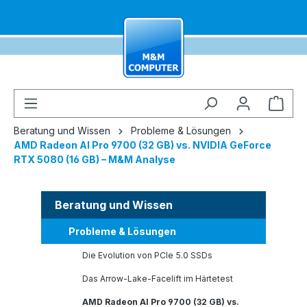
alt springen
Ware
Beratung und Wissen
Probleme & Lösungen
AMD Radeon AI Pro 9700 (32 GB) vs. NVIDIA GeForce
RTX 5080 (16 GB) – M&M Analyse
Beratung und Wissen
Probleme & Lösungen
Die Evolution von PCIe 5.0 SSDs
Das Arrow-Lake-Facelift im Härtetest
AMD Radeon AI Pro 9700 (32 GB) vs.