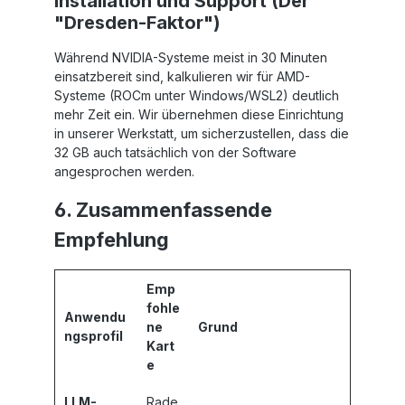
Installation und Support (Der
"Dresden-Faktor")
Während NVIDIA-Systeme meist in 30 Minuten
einsatzbereit sind, kalkulieren wir für AMD-
Systeme (ROCm unter Windows/WSL2) deutlich
mehr Zeit ein. Wir übernehmen diese Einrichtung
in unserer Werkstatt, um sicherzustellen, dass die
32 GB auch tatsächlich von der Software
angesprochen werden.
6. Zusammenfassende
Empfehlung
Emp
fohle
Anwendu
ne
Grund
ngsprofil
Kart
e
LLM-
Rade