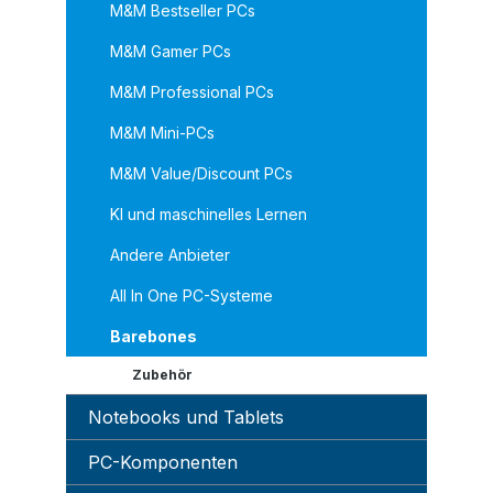
M&M Bestseller PCs
M&M Gamer PCs
M&M Professional PCs
M&M Mini-PCs
M&M Value/Discount PCs
KI und maschinelles Lernen
Andere Anbieter
All In One PC-Systeme
Barebones
Zubehör
Notebooks und Tablets
PC-Komponenten