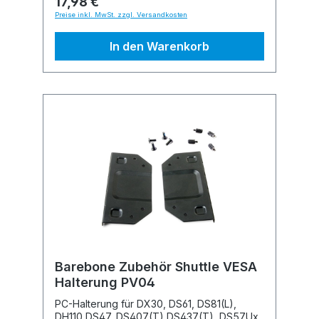
17,98 €
Preise inkl. MwSt. zzgl. Versandkosten
In den Warenkorb
Barebone Zubehör Shuttle VESA
Halterung PV04
PC-Halterung für DX30, DS61, DS81(L),
DH110 DS47, DS407(T),DS437(T), DS57Ux,