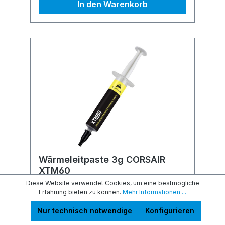
In den Warenkorb
Wärmeleitpaste 3g CORSAIR
XTM60
Diese Website verwendet Cookies, um eine bestmögliche
3 Gramm CT-9010015-WW
Erfahrung bieten zu können.
Mehr Informationen ...
Nur technisch notwendige
Konfigurieren
lieferbar in 3-7 Tagen