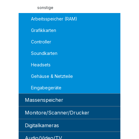
sonstige
Arbeitsspeicher (RAM)
Grafikkarten
Controller
Soundkarten
Headsets
Gehäuse & Netzteile
Eingabegeräte
Massenspeicher
Monitore/Scanner/Drucker
Digitalkameras
Audio/Video/TV