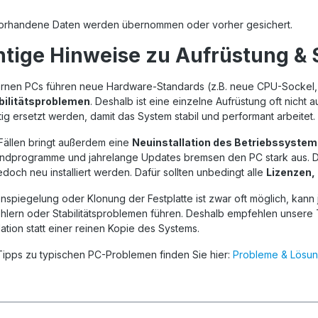
vorhandene Daten werden übernommen oder vorher gesichert.
tige Hinweise zu Aufrüstung &
rnen PCs führen neue Hardware-Standards (z.B. neue CPU-Sockel, 
bilitätsproblemen
. Deshalb ist eine einzelne Aufrüstung oft nic
tig ersetzt werden, damit das System stabil und performant arbeitet.
 Fällen bringt außerdem eine
Neuinstallation des Betriebssyste
undprogramme und jahrelange Updates bremsen den PC stark aus. D
doch neu installiert werden. Dafür sollten unbedingt alle
Lizenzen,
nspiegelung oder Klonung der Festplatte ist zwar oft möglich, kan
hlern oder Stabilitätsproblemen führen. Deshalb empfehlen unsere 
lation statt einer reinen Kopie des Systems.
Tipps zu typischen PC-Problemen finden Sie hier:
Probleme & Lösu