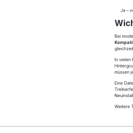
Ja – 
Wich
Bei mode
Kompati
gleichzei
In vielen
Hintergr
müssen je
Eine Date
Treiberfe
Neuinstal
Weitere 