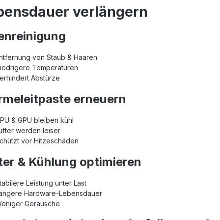
bensdauer verlängern
enreinigung
ntfernung von Staub & Haaren
iedrigere Temperaturen
erhindert Abstürze
meleitpaste erneuern
PU & GPU bleiben kühl
üfter werden leiser
chützt vor Hitzeschäden
ter & Kühlung optimieren
tabilere Leistung unter Last
ängere Hardware‑Lebensdauer
eniger Geräusche