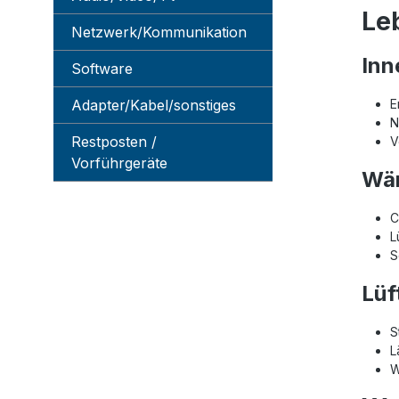
Le
Netzwerk/Kommunikation
Inn
Software
Adapter/Kabel/sonstiges
E
N
Restposten /
V
Vorführgeräte
Wär
C
L
S
Lüf
S
L
W