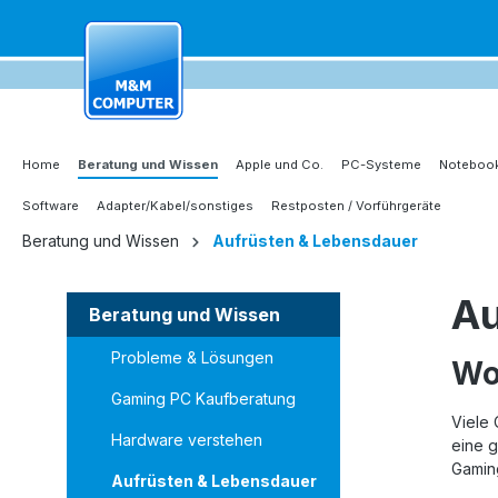
springen
Zur Hauptnavigation springen
Home
Beratung und Wissen
Apple und Co.
PC-Systeme
Notebook
Software
Adapter/Kabel/sonstiges
Restposten / Vorführgeräte
Beratung und Wissen
Aufrüsten & Lebensdauer
Au
Beratung und Wissen
Probleme & Lösungen
Wo
Gaming PC Kaufberatung
Viele 
Hardware verstehen
eine g
Gamin
Aufrüsten & Lebensdauer