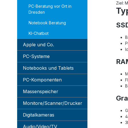
Ziel: 
PC-Beratung vor Ort in
Ty
Dresden
Notebook Beratung
SSD
KI-Chatbot
B
P
Apple und Co.
I
PC-Systeme
RAM
Notebooks und Tablets
M
PC-Komponenten
F
B
Massenspeicher
Gra
Monitore/Scanner/Drucker
G
Digitalkameras
4
3
Audio/Video/TV