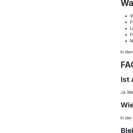
Wa
W
P
L
P
N
In den
FA
Ist
Ja. Me
Wie
In der
Ble