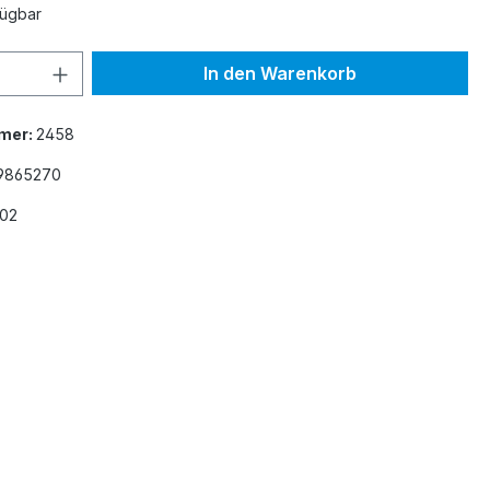
fügbar
 Anzahl: Gib den gewünschten Wert ein 
In den Warenkorb
mer:
2458
9865270
02