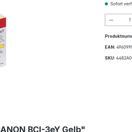
Sofort ver
Produkt
Produktnum
EAN:
496099
SKU:
4482A0
CANON BCI-3eY Gelb"