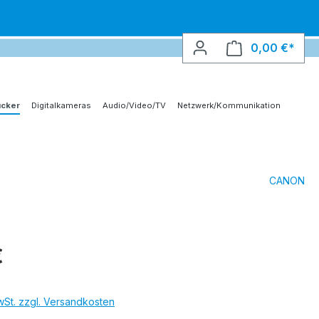
0,00 €*
Ware
ucker
Digitalkameras
Audio/Video/TV
Netzwerk/Kommunikation
CANON
€
MwSt. zzgl. Versandkosten