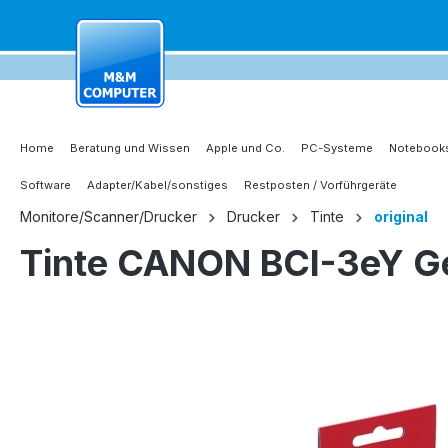
springen
Zur Hauptnavigation springen
Home
Beratung und Wissen
Apple und Co.
PC-Systeme
Notebooks
Software
Adapter/Kabel/sonstiges
Restposten / Vorführgeräte
Monitore/Scanner/Drucker
Drucker
Tinte
original
Tinte CANON BCI-3eY G
Bildergalerie überspringen