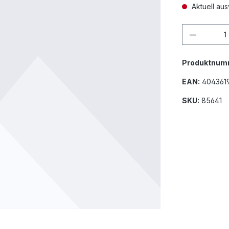
Aktuell aus
Produkt
Produktnum
EAN:
404361
SKU:
85641