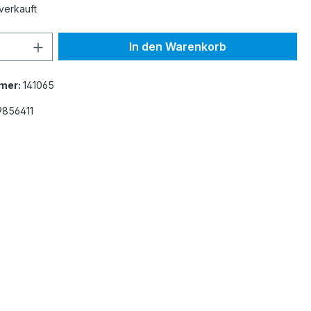
verkauft
 Anzahl: Gib den gewünschten Wert ein 
In den Warenkorb
mer:
141065
9856411