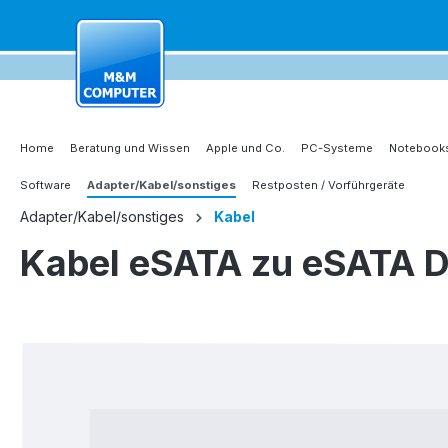
springen
Zur Hauptnavigation springen
Home
Beratung und Wissen
Apple und Co.
PC-Systeme
Notebooks
Software
Adapter/Kabel/sonstiges
Restposten / Vorführgeräte
Adapter/Kabel/sonstiges
Kabel
Kabel eSATA zu eSATA 
Bildergalerie überspringen