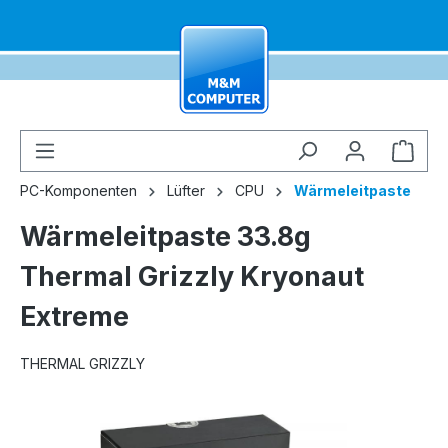
alt springen
Ware
PC-Komponenten
Lüfter
CPU
Wärmeleitpaste
Wärmeleitpaste 33.8g
Thermal Grizzly Kryonaut
Extreme
THERMAL GRIZZLY
Bildergalerie überspringen