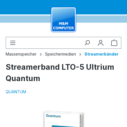
alt springen
Ware
Massenspeicher
Speichermedien
Streamerbänder
Streamerband LTO-5 Ultrium
Quantum
QUANTUM
Bildergalerie überspringen