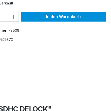
verkauft
 Anzahl: Gib den gewünschten Wert ein 
In den Warenkorb
mer:
78508
9626373
h SDHC DELOCK"