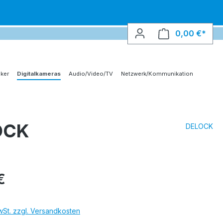
0,00 €*
Ware
ker
Digitalkameras
Audio/Video/TV
Netzwerk/Kommunikation
OCK
DELOCK
€
MwSt. zzgl. Versandkosten