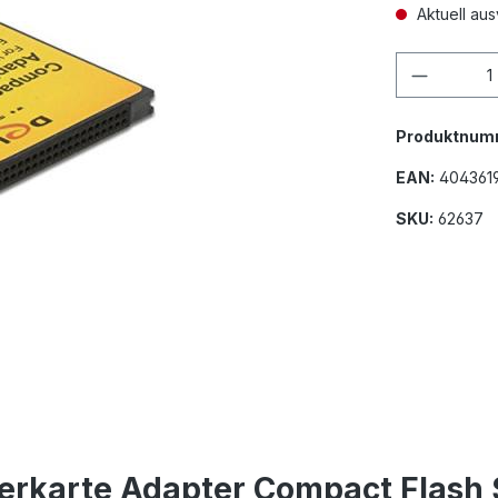
Aktuell aus
Produkt
Produktnum
EAN:
404361
SKU:
62637
herkarte Adapter Compact Flas