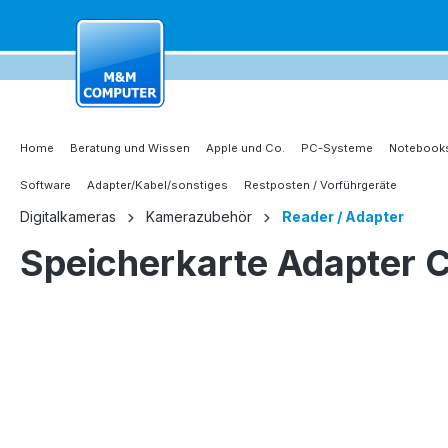
springen
Zur Hauptnavigation springen
Home
Beratung und Wissen
Apple und Co.
PC-Systeme
Notebooks
Software
Adapter/Kabel/sonstiges
Restposten / Vorführgeräte
Digitalkameras
Kamerazubehör
Reader / Adapter
Speicherkarte Adapter
Bildergalerie überspringen