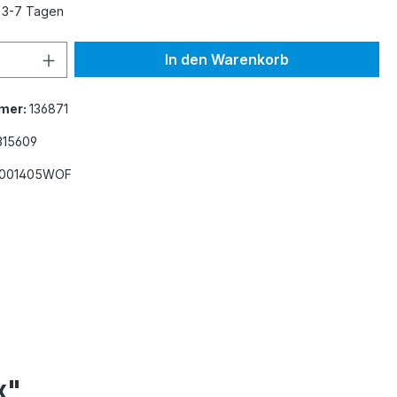
n 3-7 Tagen
 Anzahl: Gib den gewünschten Wert ein 
In den Warenkorb
mer:
136871
315609
0001405WOF
x"