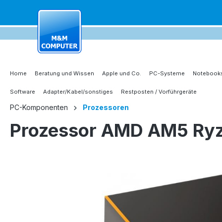
springen
Zur Hauptnavigation springen
Home
Beratung und Wissen
Apple und Co.
PC-Systeme
Notebooks
Software
Adapter/Kabel/sonstiges
Restposten / Vorführgeräte
PC-Komponenten
Prozessoren
Prozessor AMD AM5 Ryz
Bildergalerie überspringen