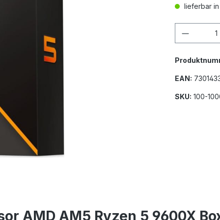
lieferbar i
Produkt
Produktnum
EAN:
730143
SKU:
100-10
ssor AMD AM5 Ryzen 5 9600X Bo