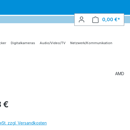
0,00 €*
Ware
cker
Digitalkameras
Audio/Video/TV
Netzwerk/Kommunikation
AMD
 €
MwSt. zzgl. Versandkosten