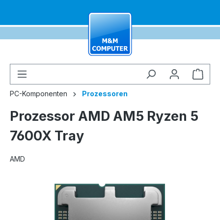
alt springen
Ware
PC-Komponenten
Prozessoren
Prozessor AMD AM5 Ryzen 5
7600X Tray
AMD
Bildergalerie überspringen