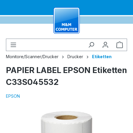
alt springen
Ware
Monitore/Scanner/Drucker
Drucker
Etiketten
PAPIER LABEL EPSON Etiketten
C33S045532
EPSON
Bildergalerie überspringen