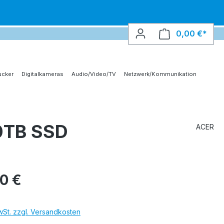
0,00 €*
Ware
ucker
Digitalkameras
Audio/Video/TV
Netzwerk/Kommunikation
0TB SSD
ACER
00 €
MwSt. zzgl. Versandkosten