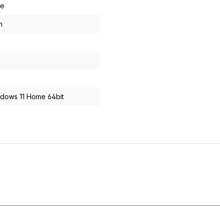
ne
n
dows 11 Home 64bit