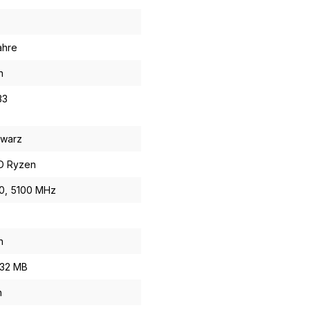
ahre
n
33
warz
D Ryzen
0
, 5100 MHz
n
 32 MB
n