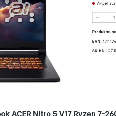
Aktuell aus
Produkt
Produktnum
EAN:
471147
SKU:
NH.QZJ
ok ACER Nitro 5 V17 Ryzen 7-2