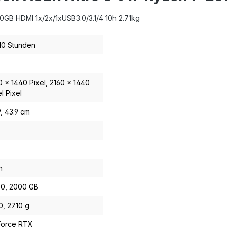
GB HDMI 1x/2x/1xUSB3.0/3.1/4 10h 2.71kg
 10 Stunden
0 x 1440 Pixel
, 2160 x 1440
l Pixel
9
, 43.9 cm
n
00
, 2000 GB
0
, 2710 g
orce RTX