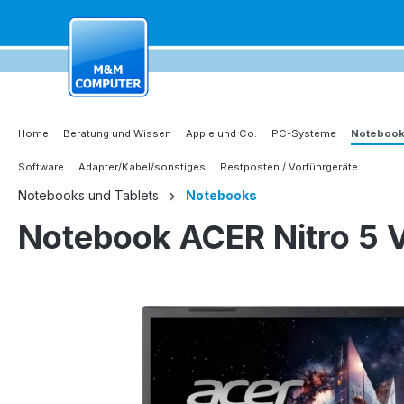
springen
Zur Hauptnavigation springen
Home
Beratung und Wissen
Apple und Co.
PC-Systeme
Notebook
Software
Adapter/Kabel/sonstiges
Restposten / Vorführgeräte
Notebooks und Tablets
Notebooks
Notebook ACER Nitro 5
Bildergalerie überspringen