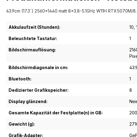
43.9cm (17.3´) 2560x1440 matt 8x3.8-5.1GHz W11H RTX5070M/8.0
Akkulaufzeit (Stunden):
10
,
Beleuchtete Tastatur:
1
Bildschirmauflösung:
216
Pixe
Bildschirmdiagonale in cm:
43.
Bluetooth:
1
Dedizierter Grafikspeicher:
8
Display glänzend:
Nei
Gesamte Kapazität der Festplatte(n) in GB:
20
Gewicht (g):
271
Grafik-Adapter:
GeF