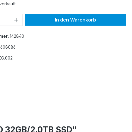
verkauft
 Anzahl: Gib den gewünschten Wert ein 
In den Warenkorb
mer:
142840
4608086
EG.002
60 32GB/2.0TB SSD"