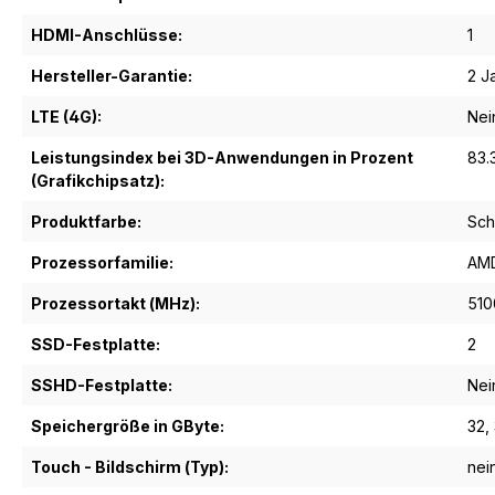
HDMI-Anschlüsse:
1
Hersteller-Garantie:
2 J
LTE (4G):
Nei
Leistungsindex bei 3D-Anwendungen in Prozent
83.
(Grafikchipsatz):
Produktfarbe:
Sch
Prozessorfamilie:
AM
Prozessortakt (MHz):
510
SSD-Festplatte:
2
SSHD-Festplatte:
Nei
Speichergröße in GByte:
32
,
Touch - Bildschirm (Typ):
nei