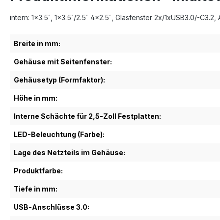
intern: 1x3.5´, 1x3.5´/2.5´ 4x2.5´, Glasfenster 2x/1xUSB3.0/-C3.2
Breite in mm:
Gehäuse mit Seitenfenster:
Gehäusetyp (Formfaktor):
Höhe in mm:
Interne Schächte für 2,5-Zoll Festplatten:
LED-Beleuchtung (Farbe):
Lage des Netzteils im Gehäuse:
Produktfarbe:
Tiefe in mm:
USB-Anschlüsse 3.0: