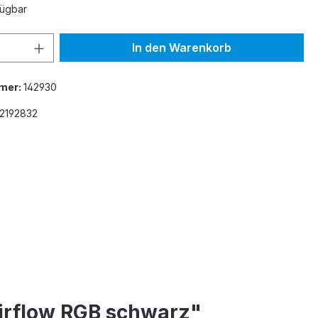
fügbar
 Anzahl: Gib den gewünschten Wert ein 
In den Warenkorb
mer:
142930
2192832
irflow RGB schwarz"