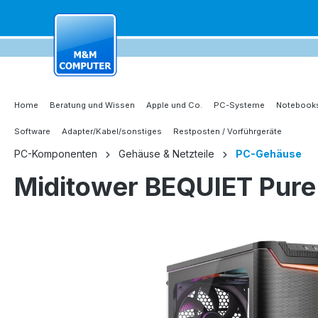
springen
Zur Hauptnavigation springen
Home
Beratung und Wissen
Apple und Co.
PC-Systeme
Notebooks
Software
Adapter/Kabel/sonstiges
Restposten / Vorführgeräte
PC-Komponenten
Gehäuse & Netzteile
PC-Gehäuse
Miditower BEQUIET Pure
Bildergalerie überspringen