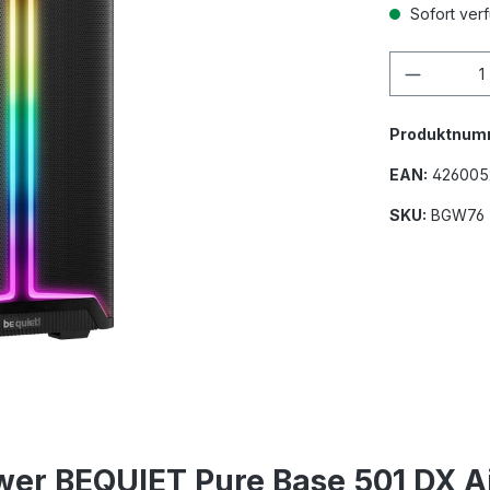
Sofort ver
Produkt
Produktnum
EAN:
426005
SKU:
BGW76
wer BEQUIET Pure Base 501 DX A