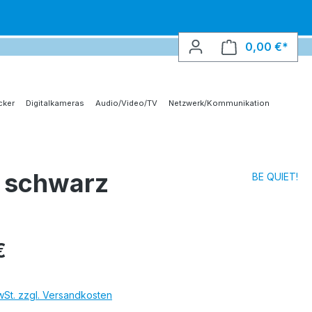
0,00 €*
Ware
cker
Digitalkameras
Audio/Video/TV
Netzwerk/Kommunikation
B schwarz
BE QUIET!
€
MwSt. zzgl. Versandkosten