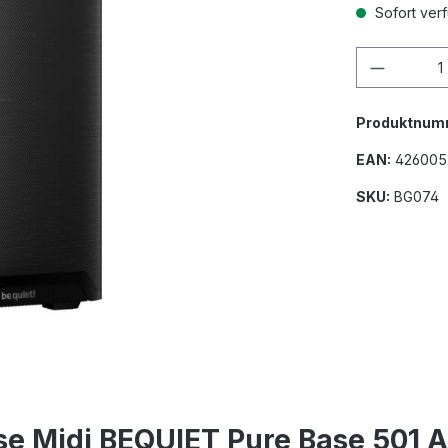
Sofort ver
Produkt
Produktnum
EAN:
426005
SKU:
BG074
e Midi BEQUIET Pure Base 501 A