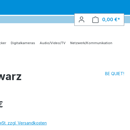
0,00 €*
Ware
cker
Digitalkameras
Audio/Video/TV
Netzwerk/Kommunikation
warz
BE QUIET!
€
MwSt. zzgl. Versandkosten