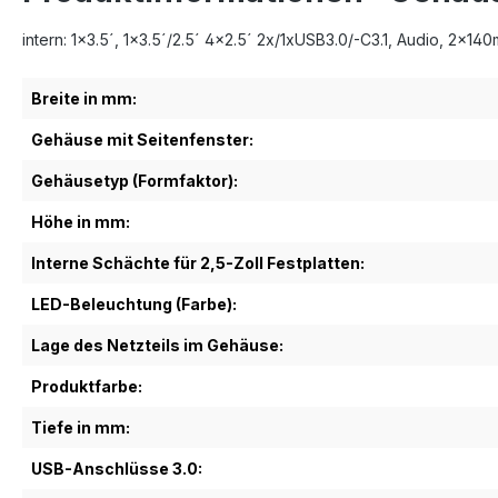
intern: 1x3.5´, 1x3.5´/2.5´ 4x2.5´ 2x/1xUSB3.0/-C3.1, Audio, 2x14
Breite in mm:
Gehäuse mit Seitenfenster:
Gehäusetyp (Formfaktor):
Höhe in mm:
Interne Schächte für 2,5-Zoll Festplatten:
LED-Beleuchtung (Farbe):
Lage des Netzteils im Gehäuse:
Produktfarbe:
Tiefe in mm:
USB-Anschlüsse 3.0: