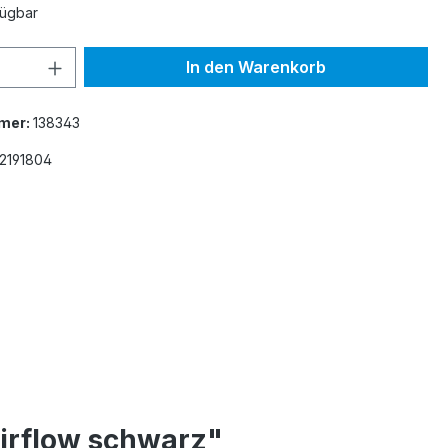
fügbar
 Anzahl: Gib den gewünschten Wert ein 
In den Warenkorb
mer:
138343
2191804
irflow schwarz"