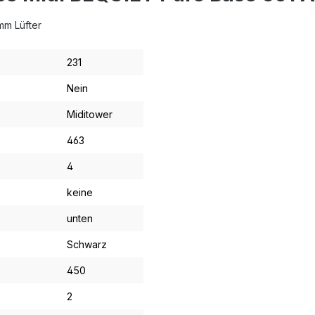
0mm Lüfter
231
Nein
Miditower
463
4
keine
unten
Schwarz
450
2