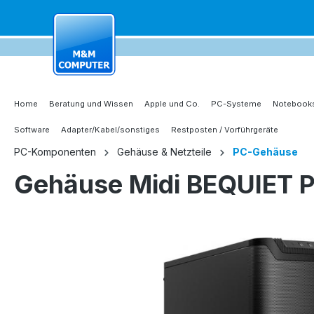
springen
Zur Hauptnavigation springen
Home
Beratung und Wissen
Apple und Co.
PC-Systeme
Notebooks
Software
Adapter/Kabel/sonstiges
Restposten / Vorführgeräte
PC-Komponenten
Gehäuse & Netzteile
PC-Gehäuse
Gehäuse Midi BEQUIET P
Bildergalerie überspringen