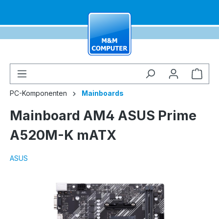
alt springen
Ware
PC-Komponenten
Mainboards
Mainboard AM4 ASUS Prime
A520M-K mATX
ASUS
Bildergalerie überspringen