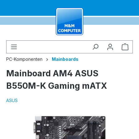
alt springen
Ware
PC-Komponenten
Mainboards
Mainboard AM4 ASUS
B550M-K Gaming mATX
ASUS
Bildergalerie überspringen