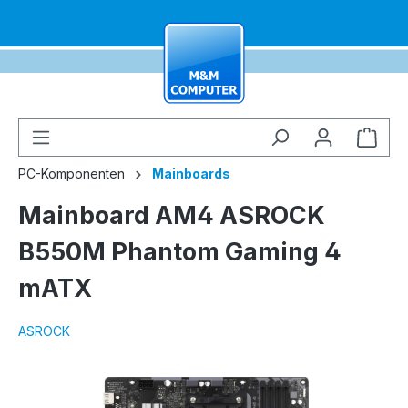
alt springen
Ware
PC-Komponenten
Mainboards
Mainboard AM4 ASROCK
B550M Phantom Gaming 4
mATX
ASROCK
Bildergalerie überspringen