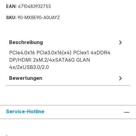
EAN:
4710483932755
SKU:
90-MXBE90-A0UAYZ
Beschreibung
PCIe4.0x16 PCIe3.0x16(x4) PCIex1 4xDDR4
DP/HDMI 2xM.2/4xSATA6G GLAN
4x/2xUSB3.0/2.0
Bewertungen
Service-Hotline