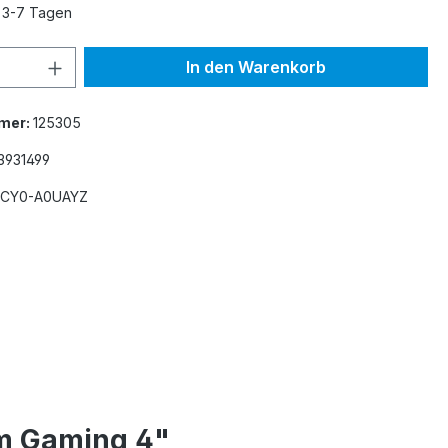
n 3-7 Tagen
 Anzahl: Gib den gewünschten Wert ein 
In den Warenkorb
mer:
125305
3931499
CY0-A0UAYZ
m Gaming 4"