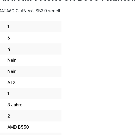
SATA6G GLAN 6xUSB3.0 seriell
1
6
4
Nein
Nein
ATX
1
3 Jahre
2
AMD B550