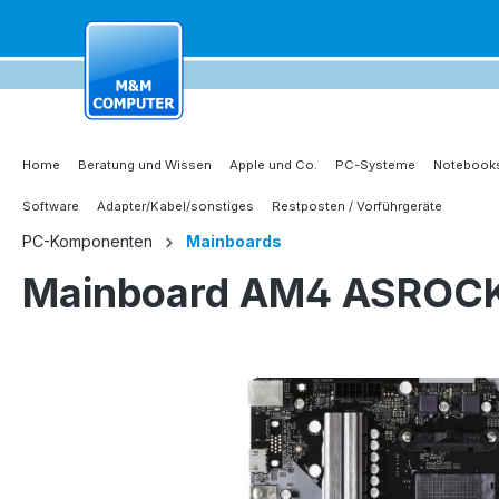
springen
Zur Hauptnavigation springen
Home
Beratung und Wissen
Apple und Co.
PC-Systeme
Notebooks
Software
Adapter/Kabel/sonstiges
Restposten / Vorführgeräte
PC-Komponenten
Mainboards
Mainboard AM4 ASROCK
Bildergalerie überspringen