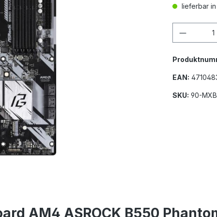
lieferbar i
Produkt
Produktnum
EAN:
471048
SKU:
90-MXB
board AM4 ASROCK B550 Phanto