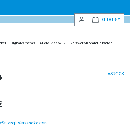
0,00 €*
Ware
cker
Digitalkameras
Audio/Video/TV
Netzwerk/Kommunikation
4
ASROCK
€
MwSt. zzgl. Versandkosten