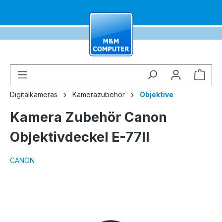
alt springen
Ware
Digitalkameras
Kamerazubehör
Objektive
Kamera Zubehör Canon
Objektivdeckel E-77II
CANON
Bildergalerie überspringen