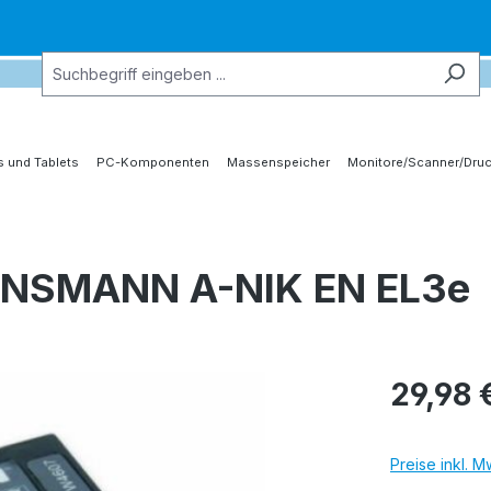
 und Tablets
PC-Komponenten
Massenspeicher
Monitore/Scanner/Druc
ANSMANN A-NIK EN EL3e
29,98 
Preise inkl. 