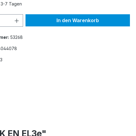
n 3-7 Tagen
 Anzahl: Gib den gewünschten Wert ein 
In den Warenkorb
mer:
53268
4044078
3
K EN EL3e"