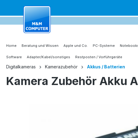
springen
Zur Hauptnavigation springen
Home
Beratung und Wissen
Apple und Co.
PC-Systeme
Notebooks
Software
Adapter/Kabel/sonstiges
Restposten / Vorführgeräte
Digitalkameras
Kamerazubehör
Akkus / Batterien
Kamera Zubehör Akku 
Bildergalerie überspringen