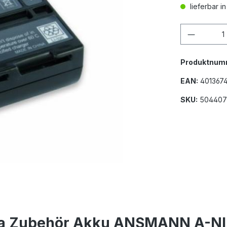
lieferbar i
Produkt
Produktnum
EAN:
401367
SKU:
504407
ra Zubehör Akku ANSMANN A-NI