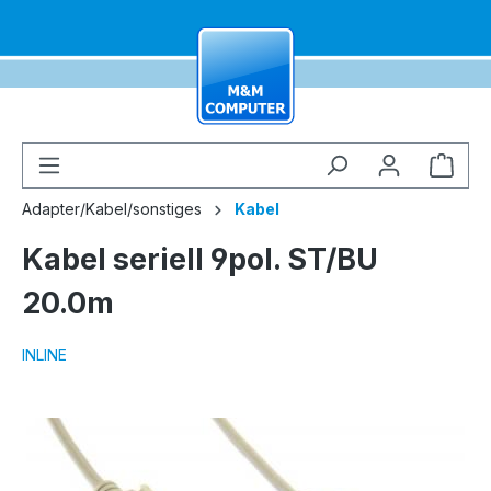
alt springen
Ware
Adapter/Kabel/sonstiges
Kabel
Kabel seriell 9pol. ST/BU
20.0m
INLINE
Bildergalerie überspringen