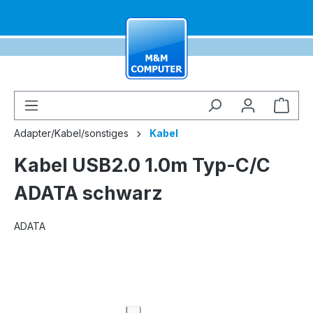
alt springen
Ware
Adapter/Kabel/sonstiges
Kabel
Kabel USB2.0 1.0m Typ-C/C
ADATA schwarz
ADATA
Bildergalerie überspringen