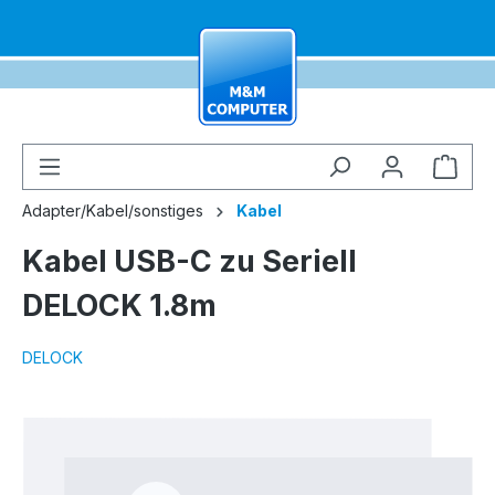
alt springen
Ware
Adapter/Kabel/sonstiges
Kabel
Kabel USB-C zu Seriell
DELOCK 1.8m
DELOCK
Bildergalerie überspringen