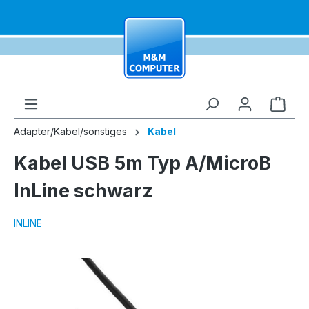
alt springen
Ware
Adapter/Kabel/sonstiges
Kabel
Kabel USB 5m Typ A/MicroB
InLine schwarz
INLINE
Bildergalerie überspringen