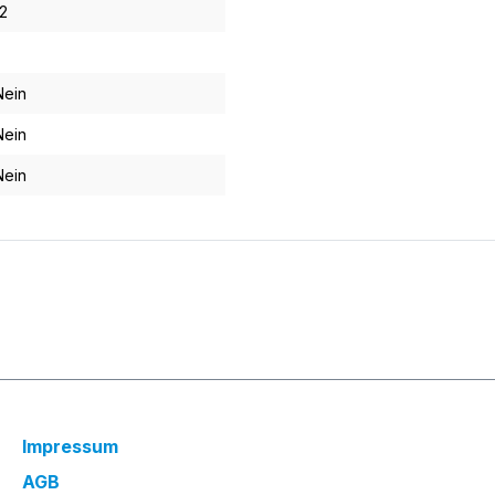
12
Nein
Nein
Nein
Impressum
AGB