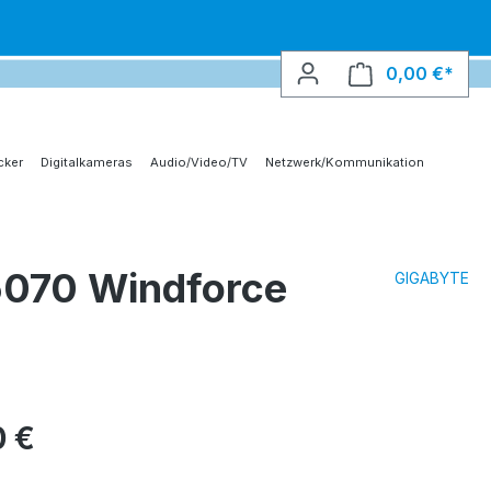
0,00 €*
Ware
cker
Digitalkameras
Audio/Video/TV
Netzwerk/Kommunikation
5070 Windforce
GIGABYTE
0 €