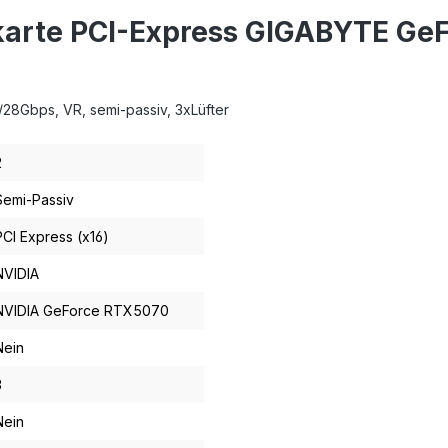
karte PCI-Express GIGABYTE Ge
28Gbps, VR, semi-passiv, 3xLüfter
2
Semi-Passiv
PCI Express (x16)
NVIDIA
NVIDIA GeForce RTX5070
Nein
3
Nein