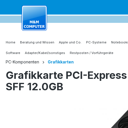
springen
Zur Hauptnavigation springen
Home
Beratung und Wissen
Apple und Co.
PC-Systeme
Notebooks
Software
Adapter/Kabel/sonstiges
Restposten / Vorführgeräte
PC-Komponenten
Grafikkarten
Grafikkarte PCI-Expre
SFF 12.0GB
Bildergalerie überspringen