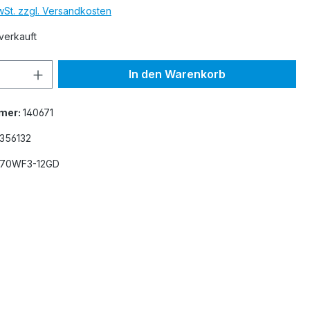
MwSt. zzgl. Versandkosten
verkauft
 Anzahl: Gib den gewünschten Wert ein 
In den Warenkorb
mer:
140671
356132
70WF3-12GD