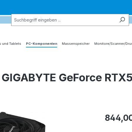
 und Tablets
PC-Komponenten
Massenspeicher
Monitore/Scanner/Dru
ss GIGABYTE GeForce RTX
844,0