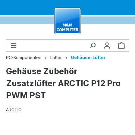
alt springen
Ware
PC-Komponenten
Lüfter
Gehäuse-Lüfter
Gehäuse Zubehör
Zusatzlüfter ARCTIC P12 Pro
PWM PST
ARCTIC
Bildergalerie überspringen