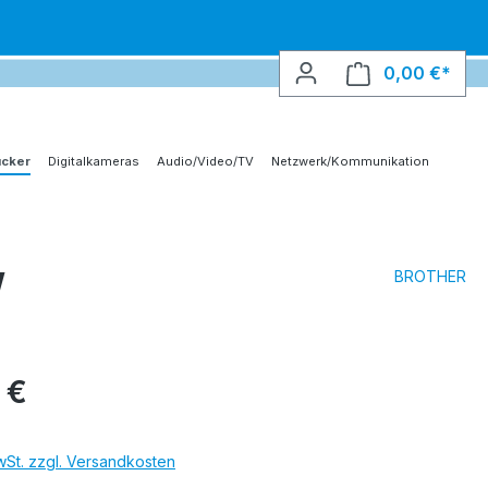
0,00 €*
Ware
ucker
Digitalkameras
Audio/Video/TV
Netzwerk/Kommunikation
W
BROTHER
 €
MwSt. zzgl. Versandkosten