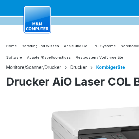
springen
Zur Hauptnavigation springen
Home
Beratung und Wissen
Apple und Co.
PC-Systeme
Notebooks
Software
Adapter/Kabel/sonstiges
Restposten / Vorführgeräte
Monitore/Scanner/Drucker
Drucker
Kombigeräte
Drucker AiO Laser CO
Bildergalerie überspringen