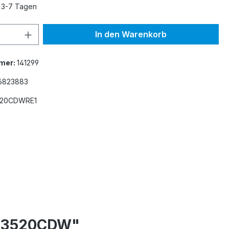
n 3-7 Tagen
 Anzahl: Gib den gewünschten Wert ein 
In den Warenkorb
mer:
141299
6823883
20CDWRE1
-L3520CDW"