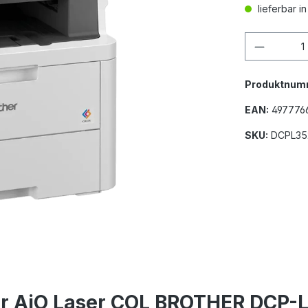
lieferbar i
Produkt
Produktnum
EAN:
497776
SKU:
DCPL35
ker AiO Laser COL BROTHER DCP