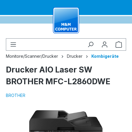
alt springen
Ware
Monitore/Scanner/Drucker
Drucker
Kombigeräte
Drucker AIO Laser SW
BROTHER MFC-L2860DWE
BROTHER
Bildergalerie überspringen