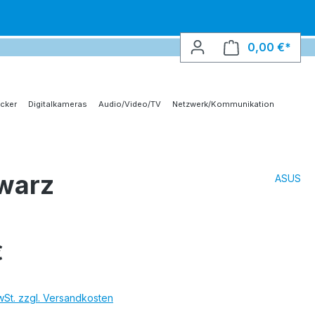
0,00 €*
Ware
cker
Digitalkameras
Audio/Video/TV
Netzwerk/Kommunikation
warz
ASUS
€
MwSt. zzgl. Versandkosten