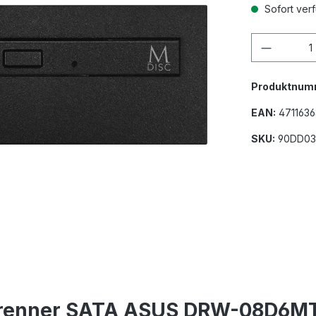
Sofort ver
Produkt
Produktnum
EAN:
471163
SKU:
90DD03
Brenner SATA ASUS DRW-08D6MT