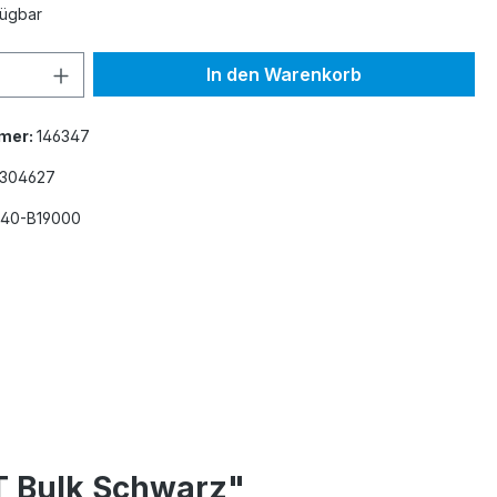
fügbar
 Anzahl: Gib den gewünschten Wert ein 
In den Warenkorb
mer:
146347
6304627
40-B19000
 Bulk Schwarz"