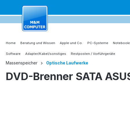
springen
Zur Hauptnavigation springen
Home
Beratung und Wissen
Apple und Co.
PC-Systeme
Notebooks
Software
Adapter/Kabel/sonstiges
Restposten / Vorführgeräte
Massenspeicher
Optische Laufwerke
DVD-Brenner SATA ASU
Bildergalerie überspringen