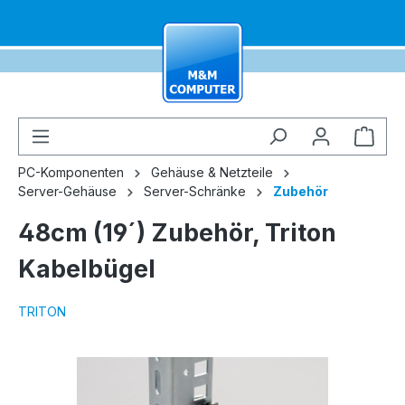
alt springen
Ware
PC-Komponenten
Gehäuse & Netzteile
Server-Gehäuse
Server-Schränke
Zubehör
48cm (19´) Zubehör, Triton
Kabelbügel
TRITON
Bildergalerie überspringen